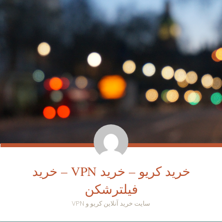
خرید کریو – خرید VPN – خرید
فیلترشکن
سایت خرید آنلاین کریو و VPN