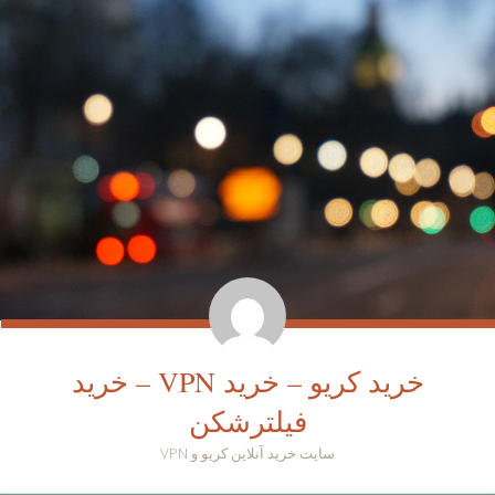
خرید کریو – خرید VPN – خرید
فیلترشکن
سایت خرید آنلاین کریو و VPN