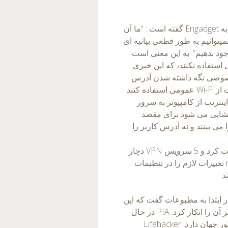
خرید vpn با کیفیت Perfect Privacy از طریق ایمیل به Engadget گفته است : “ما آن
میتوانیم به طور قطعی بیانیه ای
جود بدهیم”. به این معنی است
است از یکی استفاده نکنند، که این خبری
 خصوصی نگه داشته شدن آدرس
IP تکیه دارند، یا برای کسانی که می خواهند در امنیت از Wi-Fi عمومی استفاده کنند.
VPN (Virt) اتصال کاربر اینترنت از کامپیوتر به سرور
مزگشایی می شود برای مقصد
Perfect Privacy یک نمونه از 9 سرویس VPN را تست کرد و 5 سرویس VPN دچار
این آسیب پذیری شده اند. اما فقط Ovpn.to و nVPN تغییرات لازم را در تنظیمات
س عمومی Private Internet Access (PIA) در ابتدا به مطبوعات گفت که این
مسئله عیب یابی شده است، اما بعد از آن بیانیه تعمیر آن را انکار کرد. PIA در حال
حاضر3093 سرور در 35 موقعیت مکانی در 24 کشور جهان دارد. Lifehacker