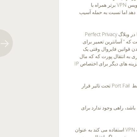
سرویس PIA را به عنوان یکی از پنج ارائه دهنده سرویس VPN برتر همراه با
ا می دهد اما نسبت به حمله آسیب
تعمیرات به طور پریشان کننده ای ساده هستند، و ما در وبلاگ Perfect Privacy
ت که ” آسانترین تعمیر برای
اضافه کردن قوانین فایروال وقتی یک
رسی را از IP واقعی مشتری به انتقال پورت که که مال
خودش نیست مسدود می کند “. آنها توضیح دادند، ” گزینه های دیگر برای اختصاص IP
Perfect Privacy در پست وبلاگ گفت مشتریان توسط Port Fail تحت تاثیر قرار
Por هدف گرفته شده باشد، راهی وجود ندارد برای
برای اینکه کار Port Fail، مهاجم از همان ارائه دهنده VPN استفاده می کند به عنوان
. مهم نیست اگر انتقال پورت