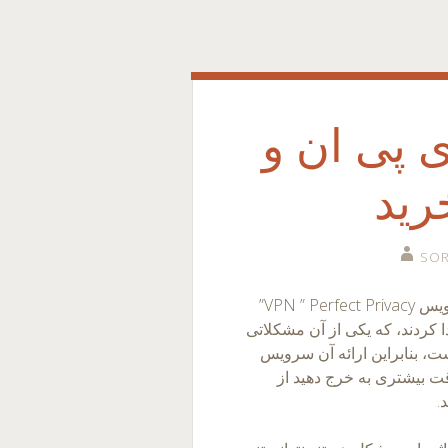
پی ان و
رید
SO
شما ممکن است شنیده باشید که ارائه دهندگان سرویس VPN ” Perfect Privacy”
 کردند، که یکی از آن مشکلاتی
ت، بنابراین ارائه آن سرویس
س در خرید کریو و خرید VPN باید دقت بیشتری به خرج دهید از