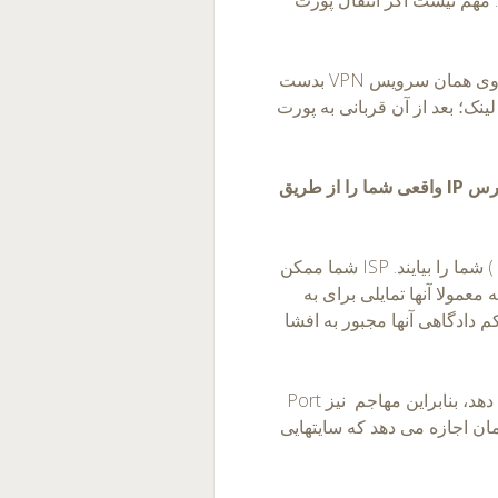
مهاجم می تواند آدرس IP واقعی را برای هر کاربر روی همان سرویس VPN بدست
ینک؛ بعد از آن قربانی به پورت
آدرس
IP
واقعی شما را از طریق
آنها می توانند ارائه دهنده سرویس اینترنت شما (ISP ) شما را بیایند. ISP شما ممکن
عمولا آنها تمایلی برای به
 دادگاهی آنها مجبور به افشا
آدرس IP شما مکان شما بر روی نقشه را نشان می دهد، بنابراین مهاجم نیز Port
Port F همچنین به مهاجمان اجازه می دهد که سایتهایی