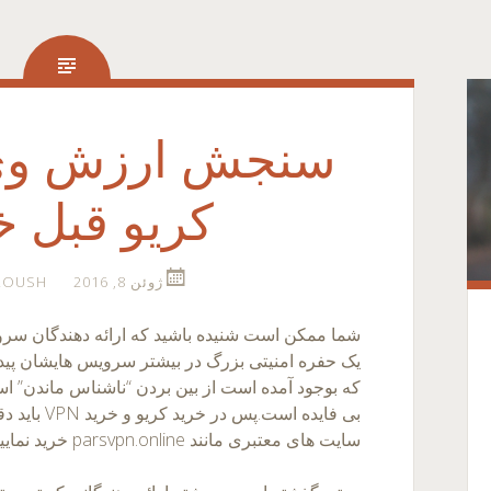
سنجش ارزش وی 
کریو قبل خ
ژوئن 8, 2016
ROUSH
یک حفره امنیتی بزرگ در بیشتر سرویس هایشان پیدا
که بوجود آمده است از بین بردن “ناشناس ماندن” اس
بی فایده است.پ
سایت های معتبری مانند parsvpn.online خرید نمایید.