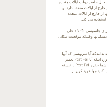
 ممکن است در انبار NSA باشد. در حال حاضر دولت ایالات متحده
رج از ایالات متحده دارد، و
از خارج از ایالات متحده
فوریه گذشته وزارت دادگستری یک نوع حکم جدید برای جاسوسی VPN داخلی
 دسکتاپها وقتیکه موقعیت مکانی
ران باید بدانندکه آیا سرویسی که آنها
استفاده می کند انتقال پورت را ارائه می دهد و در مورد اینکه آیا Port Fail تعمیر
شده است سوال کنند. بعد از آن، اگر سرویس VPN شما حفره Port Fail را نبسته
یس VPN جدیدی انتخاب کنید.و با خرید کریو از